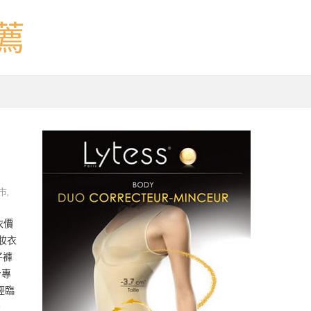
推薦
門市
,
身衣價
美妝衣
仔褲
身專
經臨
。