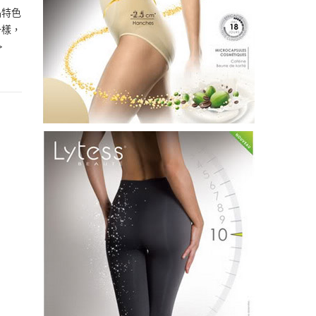
品特色
一樣，
>