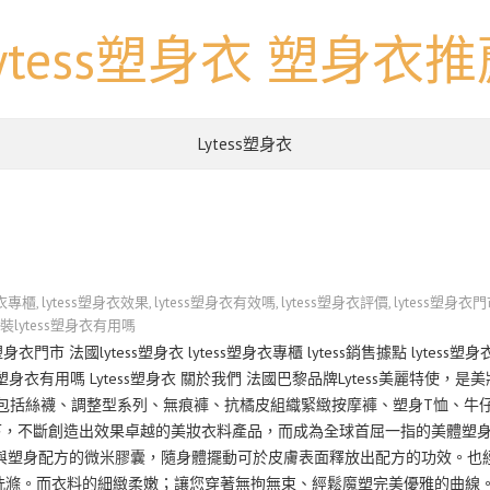
ytess塑身衣 塑身衣
Lytess塑身衣
身衣專櫃
,
lytess塑身衣效果
,
lytess塑身衣有效嗎
,
lytess塑身衣評價
,
lytess塑身衣
裝lytess塑身衣有用嗎
s塑身衣門市 法國lytess塑身衣 lytess塑身衣專櫃 lytess銷售據點 lytess塑
ess塑身衣有用嗎 Lytess塑身衣 關於我們 法國巴黎品牌Lytess美麗特使，是
，包括絲襪、調整型系列、無痕褲、抗橘皮組織緊緻按摩褲、塑身T恤、牛
領導下，不斷創造出效果卓越的美妝衣料產品，而成為全球首屈一指的美體塑
與塑身配方的微米膠囊，隨身體擺動可於皮膚表面釋放出配方的功效。也
洗滌。而衣料的細緻柔嫩；讓您穿著無拘無束、經鬆魔塑完美優雅的曲線