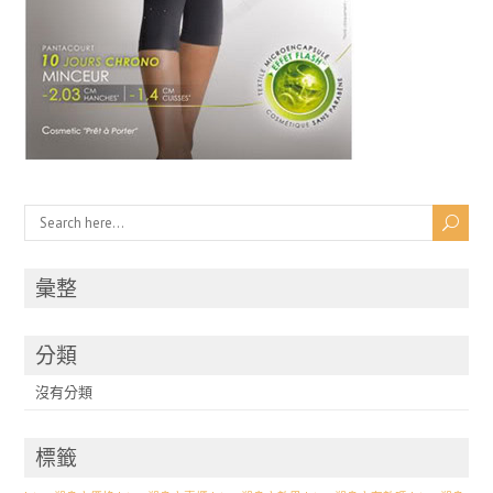
彙整
分類
沒有分類
標籤