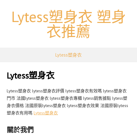
Lytess塑身衣 塑身
衣推薦
Lytess塑身衣
Lytess塑身衣
Lytess塑身衣 lytess塑身衣評價 lytess塑身衣有效嗎 lytess塑身衣
門市 法國lytess塑身衣 lytess塑身衣專櫃 lytess銷售據點 lytess塑
身衣價格 法國原裝lytess塑身衣 lytess塑身衣效果 法國原裝lytess
塑身衣有用嗎
Lytess塑身衣
關於我們