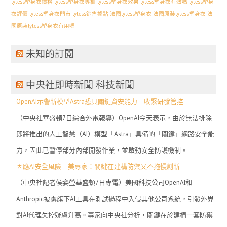
lytess塑身衣價格
lytess塑身衣專櫃
lytess塑身衣效果
lytess塑身衣有效嗎
lytess塑身
衣評價
lytess塑身衣門市
lytess銷售據點
法國lytess塑身衣
法國原裝lytess塑身衣
法
國原裝lytess塑身衣有用嗎
未知的訂閱
中央社即時新聞 科技新聞
OpenAI示警新模型Astra恐具關鍵資安能力 收緊研發管控
（中央社華盛頓7日綜合外電報導）OpenAI今天表示，由於無法排除
即將推出的人工智慧（AI）模型「Astra」具備的「關鍵」網路安全能
力，因此已暫停部分內部開發作業，並啟動安全防護機制。
因應AI安全風險 美專家：關鍵在建構防禦又不拖慢創新
（中央社記者侯姿瑩華盛頓7日專電）美國科技公司OpenAI和
Anthropic披露旗下AI工具在測試過程中入侵其他公司系統，引發外界
對AI代理失控疑慮升高。專家向中央社分析，關鍵在於建構一套防禦